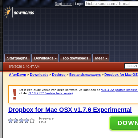
Registreren
|
Login:
Startpagina
Downloads
Top downloads
Meer
8/9/2026 1:40:47 AM
AfterDawn
>
Downloads
>
Desktop
>
Bestandsmanagers
>
Dropbox for Mac OSX
Dit is een oude versie van deze software. Je kunt ook de
v34.4.22 (laatste stabiele
of de
v3.10.7 RC (laatste beta versie)
.
Dropbox for Mac OSX v1.7.6 Experimental
Freeware
DOW
OSX