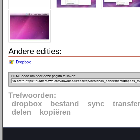
Andere edities:
Dropbox
HTML code om naar deze pagina te linken:
Trefwoorden:
dropbox
bestand
sync
transfe
delen
kopiëren