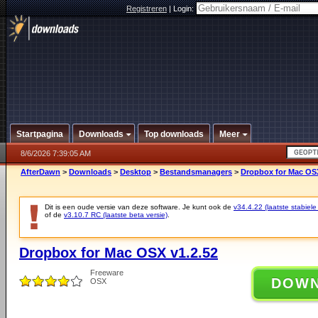
Registreren
|
Login:
Startpagina
Downloads
Top downloads
Meer
8/6/2026 7:39:05 AM
AfterDawn
>
Downloads
>
Desktop
>
Bestandsmanagers
>
Dropbox for Mac OSX
Dit is een oude versie van deze software. Je kunt ook de
v34.4.22 (laatste stabiele
of de
v3.10.7 RC (laatste beta versie)
.
Dropbox for Mac OSX v1.2.52
Freeware
DOW
OSX