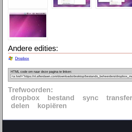
Andere edities:
Dropbox
HTML code om naar deze pagina te linken:
Trefwoorden:
dropbox
bestand
sync
transfe
delen
kopiëren