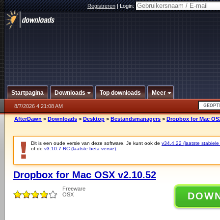
Registreren
|
Login:
Startpagina
Downloads
Top downloads
Meer
8/7/2026 4:21:08 AM
AfterDawn
>
Downloads
>
Desktop
>
Bestandsmanagers
>
Dropbox for Mac OSX
Dit is een oude versie van deze software. Je kunt ook de
v34.4.22 (laatste stabiele
of de
v3.10.7 RC (laatste beta versie)
.
Dropbox for Mac OSX v2.10.52
Freeware
DOW
OSX