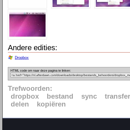
Andere edities:
Dropbox
HTML code om naar deze pagina te linken:
Trefwoorden:
dropbox
bestand
sync
transfe
delen
kopiëren