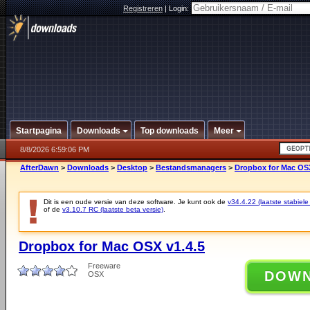
Registreren
|
Login:
Startpagina
Downloads
Top downloads
Meer
8/8/2026 6:59:06 PM
AfterDawn
>
Downloads
>
Desktop
>
Bestandsmanagers
>
Dropbox for Mac OSX
Dit is een oude versie van deze software. Je kunt ook de
v34.4.22 (laatste stabiele
of de
v3.10.7 RC (laatste beta versie)
.
Dropbox for Mac OSX v1.4.5
Freeware
DOW
OSX