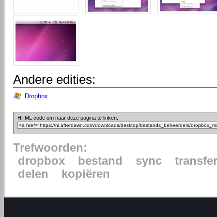
Andere edities:
Dropbox
HTML code om naar deze pagina te linken:
Trefwoorden:
dropbox
bestand
sync
transfe
delen
kopiëren