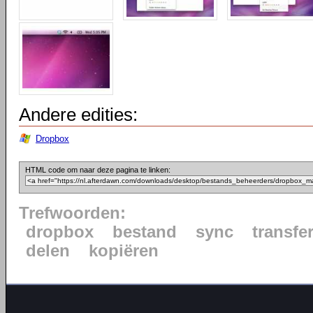
Andere edities:
Dropbox
HTML code om naar deze pagina te linken:
Trefwoorden:
dropbox
bestand
sync
transfe
delen
kopiëren