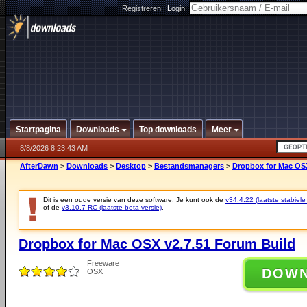
Registreren
|
Login:
Startpagina
Downloads
Top downloads
Meer
8/8/2026 8:23:43 AM
AfterDawn
>
Downloads
>
Desktop
>
Bestandsmanagers
>
Dropbox for Mac OSX
Dit is een oude versie van deze software. Je kunt ook de
v34.4.22 (laatste stabiele
of de
v3.10.7 RC (laatste beta versie)
.
Dropbox for Mac OSX v2.7.51 Forum Build
Freeware
DOW
OSX