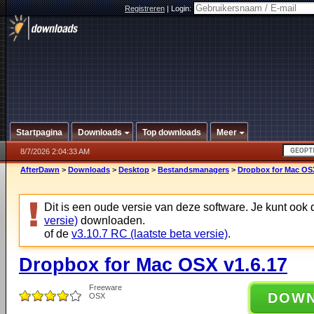
Registreren
|
Login:
Startpagina
Downloads
Top downloads
Meer
8/7/2026 2:04:33 AM
AfterDawn
>
Downloads
>
Desktop
>
Bestandsmanagers
>
Dropbox for Mac OSX
Dit is een oude versie van deze software. Je kunt ook
versie)
downloaden.
of de
v3.10.7 RC (laatste beta versie)
.
Dropbox for Mac OSX v1.6.17
Freeware
DOW
OSX