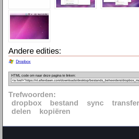
Andere edities:
Dropbox
HTML code om naar deze pagina te linken:
Trefwoorden:
dropbox
bestand
sync
transfe
delen
kopiëren