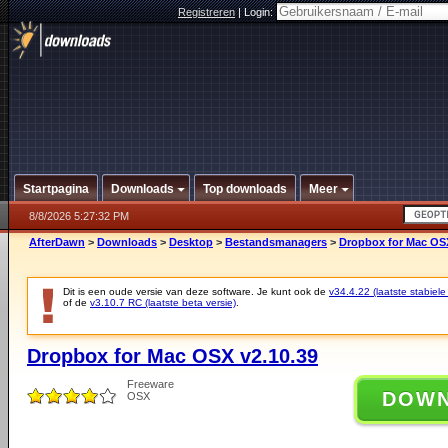
Registreren
|
Login:
Startpagina
Downloads
Top downloads
Meer
8/8/2026 5:27:32 PM
AfterDawn
>
Downloads
>
Desktop
>
Bestandsmanagers
>
Dropbox for Mac OSX
Dit is een oude versie van deze software. Je kunt ook de
v34.4.22 (laatste stabiele
of de
v3.10.7 RC (laatste beta versie)
.
Dropbox for Mac OSX v2.10.39
Freeware
DOW
OSX