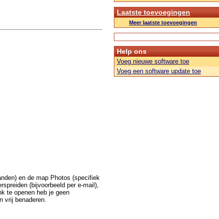
Laatste toevoegingen
Meer laatste toevoegingen
Help ons
Voeg nieuwe software toe
Voeg een software update toe
anden) en de map Photos (specifiek
rspreiden (bijvoorbeeld per e-mail),
nk te openen heb je geen
n vrij benaderen.