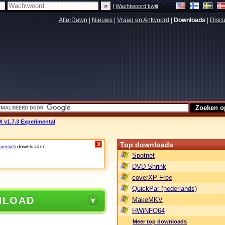
|
Wachtwoord kwijt
AfterDawn
|
Nieuws
|
Vraag en Antwoord
|
Downloads
|
Discu
 v1.7.3 Experimental
Top downloads
X
 versie)
downloaden.
Spotnet
DVD Shrink
coverXP Free
QuickPar (nederlands)
NLOAD
MakeMKV
HWiNFO64
Meer top downloads