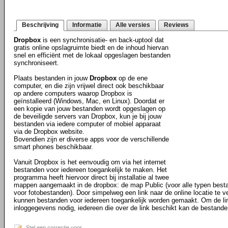
Beschrijving
Informatie
Alle versies
Reviews
Dropbox
is een synchronisatie- en back-uptool dat
gratis online opslagruimte biedt en de inhoud hiervan
snel en efficiënt met de lokaal opgeslagen bestanden
synchroniseert.
Plaats bestanden in jouw
Dropbox
op de ene
computer, en die zijn vrijwel direct ook beschikbaar
op andere computers waarop Dropbox is
geïnstalleerd (Windows, Mac, en Linux). Doordat er
een kopie van jouw bestanden wordt opgeslagen op
de beveiligde servers van Dropbox, kun je bij jouw
bestanden via iedere computer of mobiel apparaat
via de Dropbox website.
Bovendien zijn er diverse apps voor de verschillende
smart phones beschikbaar.
Vanuit Dropbox is het eenvoudig om via het internet
bestanden voor iedereen toegankelijk te maken. Het
programma heeft hiervoor direct bij installatie al twee
mappen aangemaakt in de dropbox: de map Public (voor alle typen best
voor fotobestanden). Door simpelweg een link naar de online locatie te ve
kunnen bestanden voor iedereen toegankelijk worden gemaakt. Om de li
inloggegevens nodig, iedereen die over de link beschikt kan de bestande
Stel een correctie voor