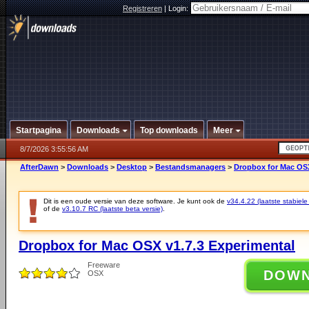
Registreren
|
Login:
Startpagina
Downloads
Top downloads
Meer
8/7/2026 3:55:56 AM
AfterDawn
>
Downloads
>
Desktop
>
Bestandsmanagers
>
Dropbox for Mac OSX
Dit is een oude versie van deze software. Je kunt ook de
v34.4.22 (laatste stabiele
of de
v3.10.7 RC (laatste beta versie)
.
Dropbox for Mac OSX v1.7.3 Experimental
Freeware
DOW
OSX