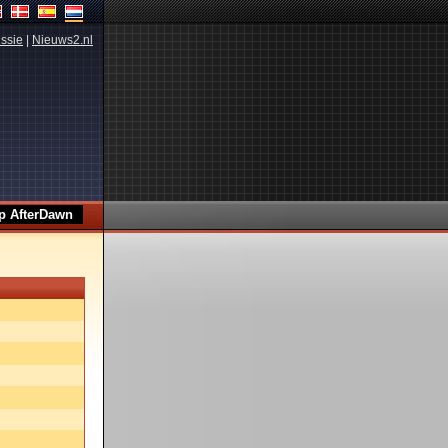
ssie
|
Nieuws2.nl