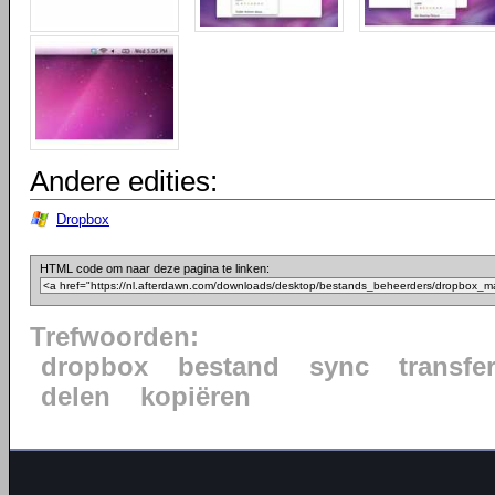
Andere edities:
Dropbox
HTML code om naar deze pagina te linken:
Trefwoorden:
dropbox
bestand
sync
transfe
delen
kopiëren