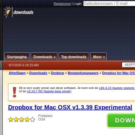
Registreren
|
Login:
Startpagina
Downloads
Top downloads
Meer
8/7/2026 6:18:33 AM
AfterDawn
>
Downloads
>
Desktop
>
Bestandsmanagers
>
Dropbox for Mac OSX
Dit is een oude versie van deze software. Je kunt ook de
v34.4.22 (laatste stabiele
of de
v3.10.7 RC (laatste beta versie)
.
Dropbox for Mac OSX v1.3.39 Experimental
Freeware
DOW
OSX