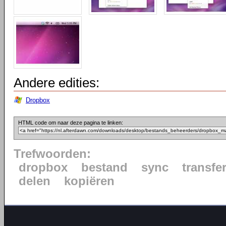
Andere edities:
Dropbox
HTML code om naar deze pagina te linken:
Trefwoorden:
dropbox
bestand
sync
transfe
delen
kopiëren