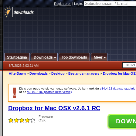
Registreren
|
Login:
Startpagina
Downloads
Top downloads
Meer
8/7/2026 2:03:11 AM
AfterDawn
>
Downloads
>
Desktop
>
Bestandsmanagers
>
Dropbox for Mac OSX
Dit is een oude versie van deze software. Je kunt ook de
v34.4.22 (laatste stabiele
of de
v3.10.7 RC (laatste beta versie)
.
Dropbox for Mac OSX v2.6.1 RC
Freeware
DOW
OSX