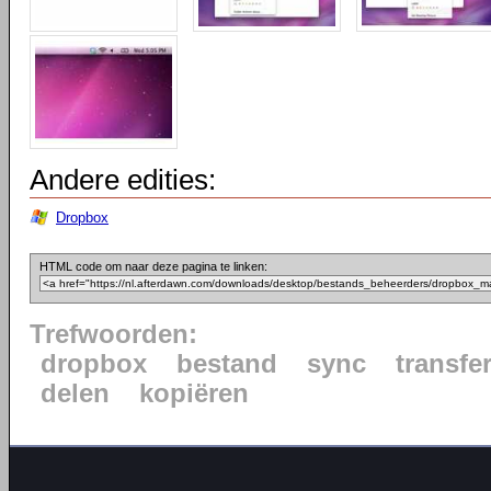
Andere edities:
Dropbox
HTML code om naar deze pagina te linken:
Trefwoorden:
dropbox
bestand
sync
transfe
delen
kopiëren