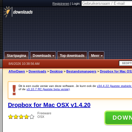
Registreren
|
Login:
Startpagina
Downloads
Top downloads
Meer
8/6/2026 10:38:56 AM
AfterDawn
>
Downloads
>
Desktop
>
Bestandsmanagers
>
Dropbox for Mac OSX
Dit is een oude versie van deze software. Je kunt ook de
v34.4.22 (laatste stabiele
of de
v3.10.7 RC (laatste beta versie)
.
Dropbox for Mac OSX v1.4.20
Freeware
DOW
OSX