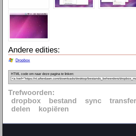
Andere edities:
Dropbox
HTML code om naar deze pagina te linken:
Trefwoorden:
dropbox
bestand
sync
transfe
delen
kopiëren