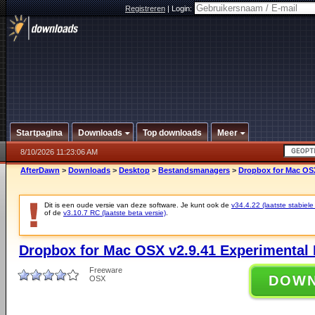
Registreren
|
Login:
Startpagina
Downloads
Top downloads
Meer
8/10/2026 11:23:06 AM
AfterDawn
>
Downloads
>
Desktop
>
Bestandsmanagers
>
Dropbox for Mac OSX
Dit is een oude versie van deze software. Je kunt ook de
v34.4.22 (laatste stabiele
of de
v3.10.7 RC (laatste beta versie)
.
Dropbox for Mac OSX v2.9.41 Experimental 
Freeware
DOW
OSX