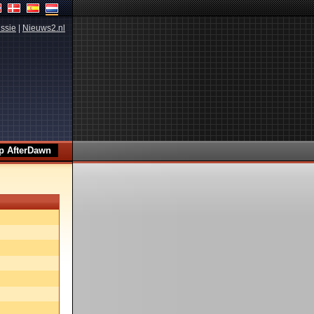
ssie
|
Nieuws2.nl