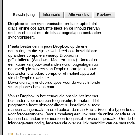
Beschrijving
Informatie
Alle versies
Reviews
Dropbox
is een synchronisatie- en back-uptool dat
gratis online opslagruimte biedt en de inhoud hiervan
snel en efficiënt met de lokaal opgeslagen bestanden
synchroniseert.
Plaats bestanden in jouw
Dropbox
op de ene
computer, en die zijn vrijwel direct ook beschikbaar
op andere computers waarop Dropbox is
geïnstalleerd (Windows, Mac, en Linux). Doordat er
een kopie van jouw bestanden wordt opgeslagen op
de beveiligde servers van Dropbox, kun je bij jouw
bestanden via iedere computer of mobiel apparaat
via de Dropbox website.
Bovendien zijn er diverse apps voor de verschillende
smart phones beschikbaar.
Vanuit Dropbox is het eenvoudig om via het internet
bestanden voor iedereen toegankelijk te maken. Het
programma heeft hiervoor direct bij installatie al twee
mappen aangemaakt in de dropbox: de map Public (voor alle typen best
voor fotobestanden). Door simpelweg een link naar de online locatie te ve
kunnen bestanden voor iedereen toegankelijk worden gemaakt. Om de li
inloggegevens nodig, iedereen die over de link beschikt kan de bestande
Stel een correctie voor