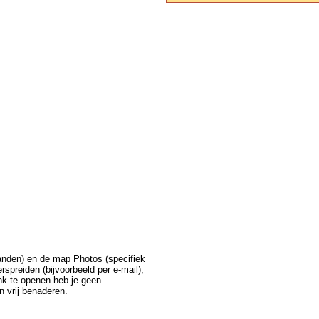
anden) en de map Photos (specifiek
rspreiden (bijvoorbeeld per e-mail),
nk te openen heb je geen
n vrij benaderen.