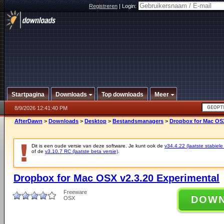
Registreren
|
Login:
Startpagina
Downloads
Top downloads
Meer
8/9/2026 12:41:40 PM
AfterDawn
>
Downloads
>
Desktop
>
Bestandsmanagers
>
Dropbox for Mac OSX
Dit is een oude versie van deze software. Je kunt ook de
v34.4.22 (laatste stabiele
of de
v3.10.7 RC (laatste beta versie)
.
Dropbox for Mac OSX v2.3.20 Experimental
Freeware
DOW
OSX