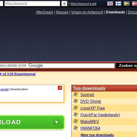
|
Wachtwoord kwijt
AfterDawn
|
Nieuws
|
Vraag en Antwoord
|
Downloads
|
Discu
 v2.3.20 Experimental
Top downloads
X
 versie)
downloaden.
Spotnet
DVD Shrink
coverXP Free
QuickPar (nederlands)
NLOAD
MakeMKV
HWiNFO64
Meer top downloads