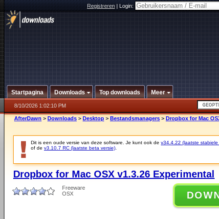
Registreren
|
Login:
Startpagina
Downloads
Top downloads
Meer
8/10/2026 1:02:10 PM
AfterDawn
>
Downloads
>
Desktop
>
Bestandsmanagers
>
Dropbox for Mac OSX
Dit is een oude versie van deze software. Je kunt ook de
v34.4.22 (laatste stabiele
of de
v3.10.7 RC (laatste beta versie)
.
Dropbox for Mac OSX v1.3.26 Experimental
Freeware
DOW
OSX