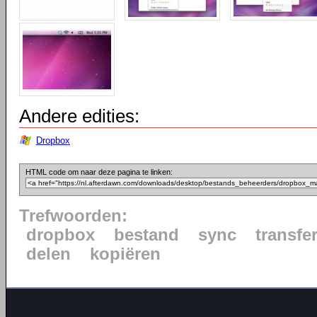
Andere edities:
Dropbox
HTML code om naar deze pagina te linken:
Trefwoorden:
dropbox
bestand
sync
transfe
delen
kopiëren