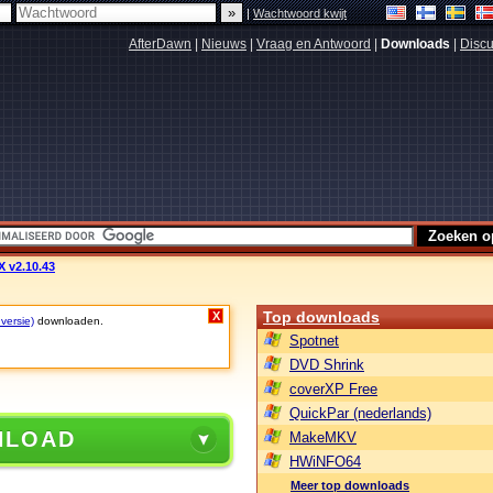
|
Wachtwoord kwijt
AfterDawn
|
Nieuws
|
Vraag en Antwoord
|
Downloads
|
Discu
 v2.10.43
Top downloads
X
 versie)
downloaden.
Spotnet
DVD Shrink
coverXP Free
QuickPar (nederlands)
NLOAD
MakeMKV
HWiNFO64
Meer top downloads