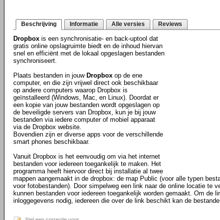
Beschrijving
Informatie
Alle versies
Reviews
Dropbox
is een synchronisatie- en back-uptool dat
gratis online opslagruimte biedt en de inhoud hiervan
snel en efficiënt met de lokaal opgeslagen bestanden
synchroniseert.
Plaats bestanden in jouw
Dropbox
op de ene
computer, en die zijn vrijwel direct ook beschikbaar
op andere computers waarop Dropbox is
geïnstalleerd (Windows, Mac, en Linux). Doordat er
een kopie van jouw bestanden wordt opgeslagen op
de beveiligde servers van Dropbox, kun je bij jouw
bestanden via iedere computer of mobiel apparaat
via de Dropbox website.
Bovendien zijn er diverse apps voor de verschillende
smart phones beschikbaar.
Vanuit Dropbox is het eenvoudig om via het internet
bestanden voor iedereen toegankelijk te maken. Het
programma heeft hiervoor direct bij installatie al twee
mappen aangemaakt in de dropbox: de map Public (voor alle typen best
voor fotobestanden). Door simpelweg een link naar de online locatie te ve
kunnen bestanden voor iedereen toegankelijk worden gemaakt. Om de li
inloggegevens nodig, iedereen die over de link beschikt kan de bestande
Stel een correctie voor