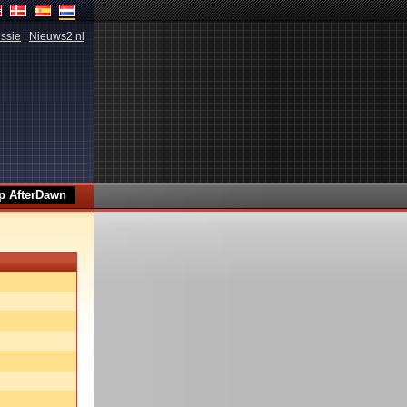
ssie
|
Nieuws2.nl