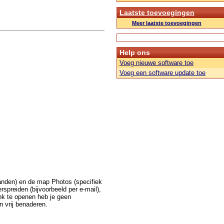
Laatste toevoegingen
Meer laatste toevoegingen
Help ons
Voeg nieuwe software toe
Voeg een software update toe
anden) en de map Photos (specifiek
rspreiden (bijvoorbeeld per e-mail),
nk te openen heb je geen
n vrij benaderen.