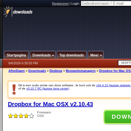
Registreren
|
Login:
Startpagina
Downloads
Top downloads
Meer
8/6/2026 6:30:03 PM
AfterDawn
>
Downloads
>
Desktop
>
Bestandsmanagers
>
Dropbox for Mac OSX
Dit is een oude versie van deze software. Je kunt ook de
v34.4.22 (laatste stabiele
of de
v3.10.7 RC (laatste beta versie)
.
Dropbox for Mac OSX v2.10.43
Freeware
DOW
OSX