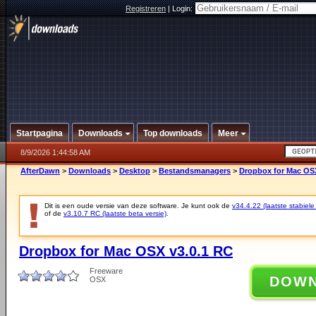
Registreren
|
Login:
Startpagina
Downloads
Top downloads
Meer
8/9/2026 1:44:58 AM
AfterDawn
>
Downloads
>
Desktop
>
Bestandsmanagers
>
Dropbox for Mac OSX
Dit is een oude versie van deze software. Je kunt ook de
v34.4.22 (laatste stabiele
of de
v3.10.7 RC (laatste beta versie)
.
Dropbox for Mac OSX v3.0.1 RC
Freeware
DOW
OSX