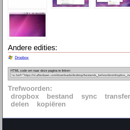
Andere edities:
Dropbox
HTML code om naar deze pagina te linken:
Trefwoorden:
dropbox
bestand
sync
transfe
delen
kopiëren