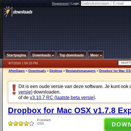
Registreren
|
Login:
Startpagina
Downloads
Top downloads
Meer
8/7/2026 1:59:10 PM
AfterDawn
>
Downloads
>
Desktop
>
Bestandsmanagers
>
Dropbox for Mac OSX
Dit is een oude versie van deze software. Je kunt ook
versie)
downloaden.
of de
v3.10.7 RC (laatste beta versie)
.
Dropbox for Mac OSX v1.7.8 Ex
Freeware
DOW
OSX