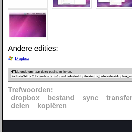
Andere edities:
Dropbox
HTML code om naar deze pagina te linken:
Trefwoorden:
dropbox
bestand
sync
transfe
delen
kopiëren