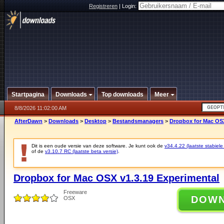
Registreren
|
Login:
Startpagina
Downloads
Top downloads
Meer
8/8/2026 11:02:00 AM
AfterDawn
>
Downloads
>
Desktop
>
Bestandsmanagers
>
Dropbox for Mac OSX
Dit is een oude versie van deze software. Je kunt ook de
v34.4.22 (laatste stabiele
of de
v3.10.7 RC (laatste beta versie)
.
Dropbox for Mac OSX v1.3.19 Experimental
Freeware
DOW
OSX