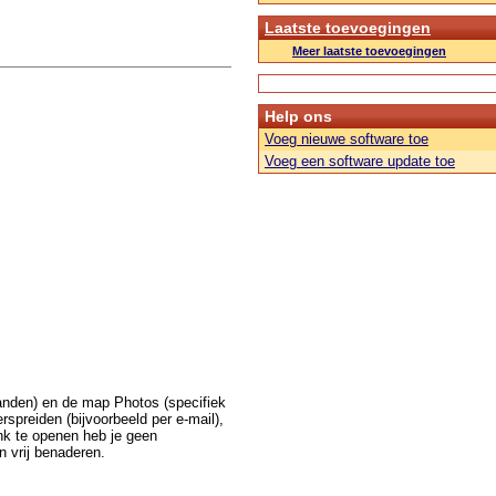
Laatste toevoegingen
Meer laatste toevoegingen
Help ons
Voeg nieuwe software toe
Voeg een software update toe
anden) en de map Photos (specifiek
rspreiden (bijvoorbeeld per e-mail),
nk te openen heb je geen
n vrij benaderen.