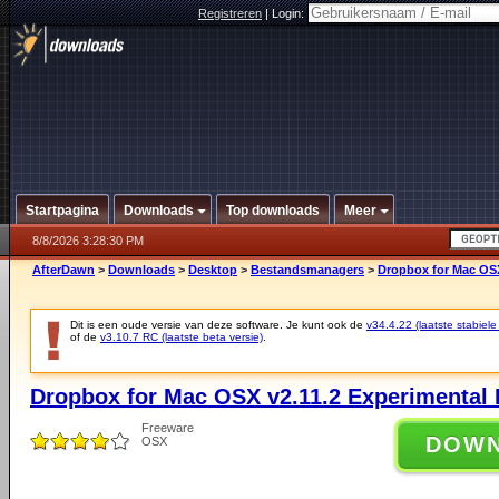
Registreren
|
Login:
Startpagina
Downloads
Top downloads
Meer
8/8/2026 3:28:30 PM
AfterDawn
>
Downloads
>
Desktop
>
Bestandsmanagers
>
Dropbox for Mac OSX
Dit is een oude versie van deze software. Je kunt ook de
v34.4.22 (laatste stabiele
of de
v3.10.7 RC (laatste beta versie)
.
Dropbox for Mac OSX v2.11.2 Experimental 
Freeware
DOW
OSX