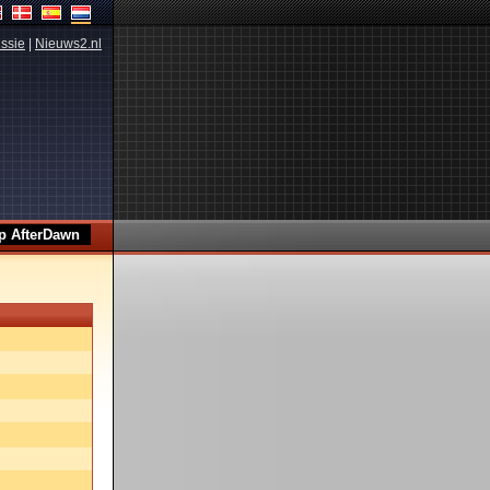
ssie
|
Nieuws2.nl