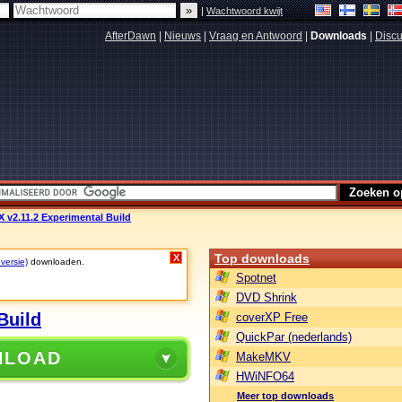
|
Wachtwoord kwijt
AfterDawn
|
Nieuws
|
Vraag en Antwoord
|
Downloads
|
Discu
 v2.11.2 Experimental Build
Top downloads
X
 versie)
downloaden.
Spotnet
DVD Shrink
Build
coverXP Free
QuickPar (nederlands)
NLOAD
MakeMKV
HWiNFO64
Meer top downloads