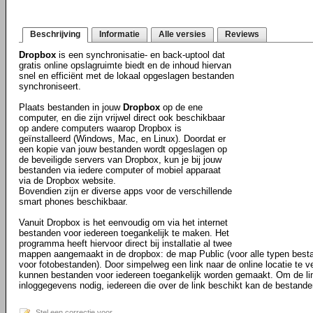
Beschrijving
Informatie
Alle versies
Reviews
Dropbox
is een synchronisatie- en back-uptool dat
gratis online opslagruimte biedt en de inhoud hiervan
snel en efficiënt met de lokaal opgeslagen bestanden
synchroniseert.
Plaats bestanden in jouw
Dropbox
op de ene
computer, en die zijn vrijwel direct ook beschikbaar
op andere computers waarop Dropbox is
geïnstalleerd (Windows, Mac, en Linux). Doordat er
een kopie van jouw bestanden wordt opgeslagen op
de beveiligde servers van Dropbox, kun je bij jouw
bestanden via iedere computer of mobiel apparaat
via de Dropbox website.
Bovendien zijn er diverse apps voor de verschillende
smart phones beschikbaar.
Vanuit Dropbox is het eenvoudig om via het internet
bestanden voor iedereen toegankelijk te maken. Het
programma heeft hiervoor direct bij installatie al twee
mappen aangemaakt in de dropbox: de map Public (voor alle typen best
voor fotobestanden). Door simpelweg een link naar de online locatie te ve
kunnen bestanden voor iedereen toegankelijk worden gemaakt. Om de li
inloggegevens nodig, iedereen die over de link beschikt kan de bestande
Stel een correctie voor