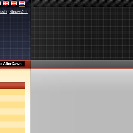
ssie
|
Nieuws2.nl