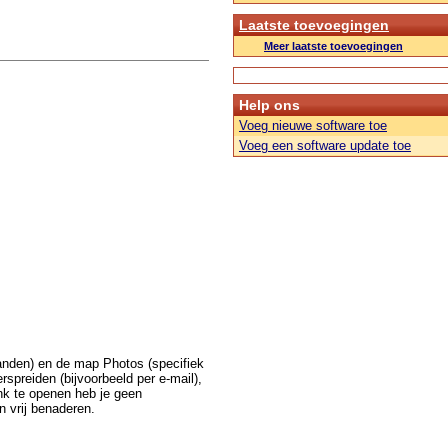
Laatste toevoegingen
Meer laatste toevoegingen
Help ons
Voeg nieuwe software toe
Voeg een software update toe
anden) en de map Photos (specifiek
rspreiden (bijvoorbeeld per e-mail),
nk te openen heb je geen
n vrij benaderen.