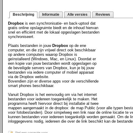
Beschrijving
Informatie
Alle versies
Reviews
Dropbox
is een synchronisatie- en back-uptool dat
gratis online opslagruimte biedt en de inhoud hiervan
snel en efficiënt met de lokaal opgeslagen bestanden
synchroniseert.
Plaats bestanden in jouw
Dropbox
op de ene
computer, en die zijn vrijwel direct ook beschikbaar
op andere computers waarop Dropbox is
geïnstalleerd (Windows, Mac, en Linux). Doordat er
een kopie van jouw bestanden wordt opgeslagen op
de beveiligde servers van Dropbox, kun je bij jouw
bestanden via iedere computer of mobiel apparaat
via de Dropbox website.
Bovendien zijn er diverse apps voor de verschillende
smart phones beschikbaar.
Vanuit Dropbox is het eenvoudig om via het internet
bestanden voor iedereen toegankelijk te maken. Het
programma heeft hiervoor direct bij installatie al twee
mappen aangemaakt in de dropbox: de map Public (voor alle typen best
voor fotobestanden). Door simpelweg een link naar de online locatie te ve
kunnen bestanden voor iedereen toegankelijk worden gemaakt. Om de li
inloggegevens nodig, iedereen die over de link beschikt kan de bestande
Stel een correctie voor