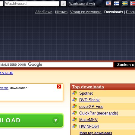
|
Wachtwoord kwijt
AfterDawn
|
Nieuws
|
Vraag en Antwoord
|
Downloads
|
Discu
 v1.1.40
Top downloads
X
 versie)
downloaden.
Spotnet
DVD Shrink
coverXP Free
QuickPar (nederlands)
NLOAD
MakeMKV
HWiNFO64
Meer top downloads