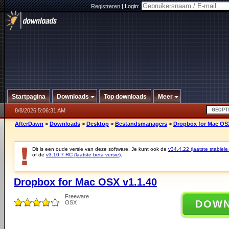
Registreren
|
Login:
Startpagina
Downloads
Top downloads
Meer
8/8/2026 5:06:31 AM
AfterDawn
>
Downloads
>
Desktop
>
Bestandsmanagers
>
Dropbox for Mac OSX
Dit is een oude versie van deze software. Je kunt ook de
v34.4.22 (laatste stabiele
of de
v3.10.7 RC (laatste beta versie)
.
Dropbox for Mac OSX v1.1.40
Freeware
DOW
OSX