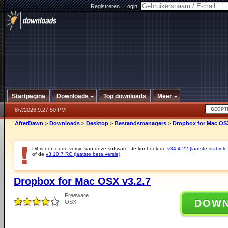
Registreren
|
Login:
Startpagina
Downloads
Top downloads
Meer
8/7/2026 9:27:50 PM
AfterDawn
>
Downloads
>
Desktop
>
Bestandsmanagers
>
Dropbox for Mac OSX
Dit is een oude versie van deze software. Je kunt ook de
v34.4.22 (laatste stabiele
of de
v3.10.7 RC (laatste beta versie)
.
Dropbox for Mac OSX v3.2.7
Freeware
DOW
OSX