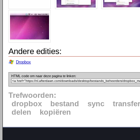
Andere edities:
Dropbox
HTML code om naar deze pagina te linken:
Trefwoorden:
dropbox
bestand
sync
transfe
delen
kopiëren