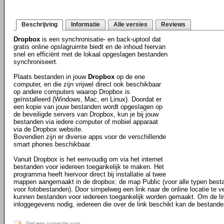
Beschrijving
Informatie
Alle versies
Reviews
Dropbox
is een synchronisatie- en back-uptool dat
gratis online opslagruimte biedt en de inhoud hiervan
snel en efficiënt met de lokaal opgeslagen bestanden
synchroniseert.
Plaats bestanden in jouw
Dropbox
op de ene
computer, en die zijn vrijwel direct ook beschikbaar
op andere computers waarop Dropbox is
geïnstalleerd (Windows, Mac, en Linux). Doordat er
een kopie van jouw bestanden wordt opgeslagen op
de beveiligde servers van Dropbox, kun je bij jouw
bestanden via iedere computer of mobiel apparaat
via de Dropbox website.
Bovendien zijn er diverse apps voor de verschillende
smart phones beschikbaar.
Vanuit Dropbox is het eenvoudig om via het internet
bestanden voor iedereen toegankelijk te maken. Het
programma heeft hiervoor direct bij installatie al twee
mappen aangemaakt in de dropbox: de map Public (voor alle typen best
voor fotobestanden). Door simpelweg een link naar de online locatie te ve
kunnen bestanden voor iedereen toegankelijk worden gemaakt. Om de li
inloggegevens nodig, iedereen die over de link beschikt kan de bestande
Stel een correctie voor