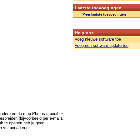
Laatste toevoegingen
Meer laatste toevoegingen
Help ons
Voeg nieuwe software toe
Voeg een software update toe
anden) en de map Photos (specifiek
rspreiden (bijvoorbeeld per e-mail),
nk te openen heb je geen
n vrij benaderen.