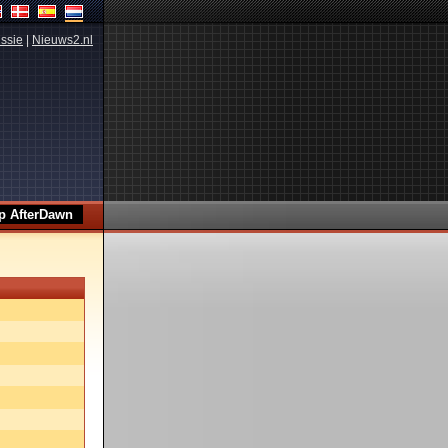
ssie
|
Nieuws2.nl