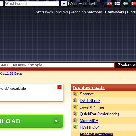
|
Wachtwoord kwijt
AfterDawn
|
Nieuws
|
Vraag en Antwoord
|
Downloads
|
Discu
 v1.2.33 Beta
Top downloads
X
 versie)
downloaden.
Spotnet
DVD Shrink
coverXP Free
QuickPar (nederlands)
NLOAD
MakeMKV
HWiNFO64
Meer top downloads