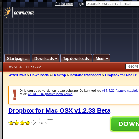
Registreren
|
Login:
Startpagina
Downloads
Top downloads
Meer
8/7/2026 10:11:36 AM
AfterDawn
>
Downloads
>
Desktop
>
Bestandsmanagers
>
Dropbox for Mac OSX
Dit is een oude versie van deze software. Je kunt ook de
v34.4.22 (laatste stabiele
of de
v3.10.7 RC (laatste beta versie)
.
Dropbox for Mac OSX v1.2.33 Beta
Freeware
DOW
OSX