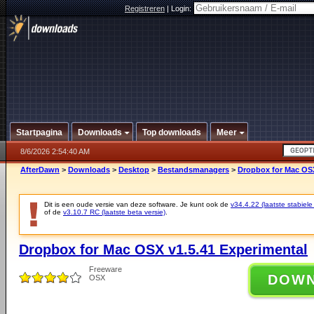
Registreren
|
Login:
Startpagina
Downloads
Top downloads
Meer
8/6/2026 2:54:40 AM
AfterDawn
>
Downloads
>
Desktop
>
Bestandsmanagers
>
Dropbox for Mac OSX
Dit is een oude versie van deze software. Je kunt ook de
v34.4.22 (laatste stabiele
of de
v3.10.7 RC (laatste beta versie)
.
Dropbox for Mac OSX v1.5.41 Experimental
Freeware
DOW
OSX