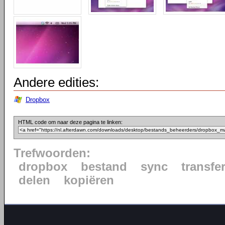
Andere edities:
Dropbox
HTML code om naar deze pagina te linken:
Trefwoorden:
dropbox
bestand
sync
transfe
delen
kopiëren