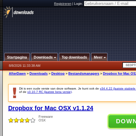
Registreren
|
Login:
Startpagina
Downloads
Top downloads
Meer
8/8/2026 11:33:38 AM
AfterDawn
>
Downloads
>
Desktop
>
Bestandsmanagers
>
Dropbox for Mac OSX
Dit is een oude versie van deze software. Je kunt ook de
v34.4.22 (laatste stabiele
of de
v3.10.7 RC (laatste beta versie)
.
Dropbox for Mac OSX v1.1.24
Freeware
DOW
OSX