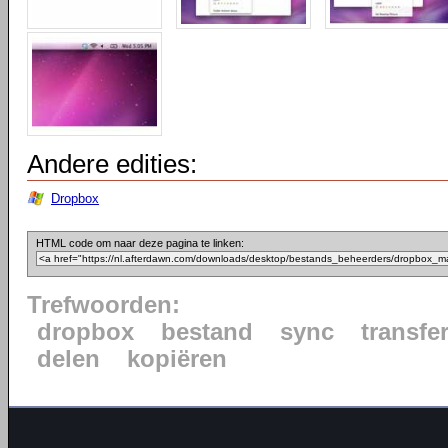
Andere edities:
Dropbox
HTML code om naar deze pagina te linken:
Trefwoorden:
dropbox
bestand
sync
transfe
delen
kopiëren