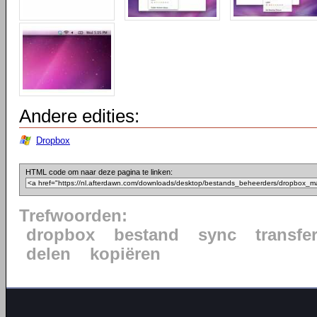
Andere edities:
Dropbox
HTML code om naar deze pagina te linken:
Trefwoorden:
dropbox
bestand
sync
transfe
delen
kopiëren