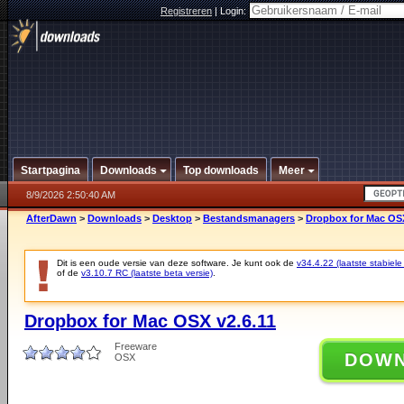
Registreren
|
Login:
Startpagina
Downloads
Top downloads
Meer
8/9/2026 2:50:40 AM
AfterDawn
>
Downloads
>
Desktop
>
Bestandsmanagers
>
Dropbox for Mac OSX
Dit is een oude versie van deze software. Je kunt ook de
v34.4.22 (laatste stabiele
of de
v3.10.7 RC (laatste beta versie)
.
Dropbox for Mac OSX v2.6.11
Freeware
DOW
OSX