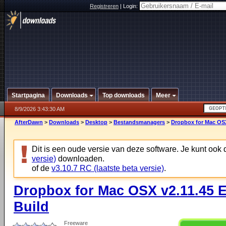
Registreren
|
Login:
Startpagina
Downloads
Top downloads
Meer
8/9/2026 3:43:30 AM
AfterDawn
>
Downloads
>
Desktop
>
Bestandsmanagers
>
Dropbox for Mac OSX
Dit is een oude versie van deze software. Je kunt ook
versie)
downloaden.
of de
v3.10.7 RC (laatste beta versie)
.
Dropbox for Mac OSX v2.11.45 
Build
Freeware