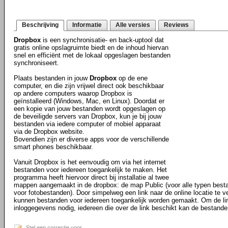
Beschrijving
Informatie
Alle versies
Reviews
Dropbox
is een synchronisatie- en back-uptool dat
gratis online opslagruimte biedt en de inhoud hiervan
snel en efficiënt met de lokaal opgeslagen bestanden
synchroniseert.
Plaats bestanden in jouw
Dropbox
op de ene
computer, en die zijn vrijwel direct ook beschikbaar
op andere computers waarop Dropbox is
geïnstalleerd (Windows, Mac, en Linux). Doordat er
een kopie van jouw bestanden wordt opgeslagen op
de beveiligde servers van Dropbox, kun je bij jouw
bestanden via iedere computer of mobiel apparaat
via de Dropbox website.
Bovendien zijn er diverse apps voor de verschillende
smart phones beschikbaar.
Vanuit Dropbox is het eenvoudig om via het internet
bestanden voor iedereen toegankelijk te maken. Het
programma heeft hiervoor direct bij installatie al twee
mappen aangemaakt in de dropbox: de map Public (voor alle typen best
voor fotobestanden). Door simpelweg een link naar de online locatie te ve
kunnen bestanden voor iedereen toegankelijk worden gemaakt. Om de li
inloggegevens nodig, iedereen die over de link beschikt kan de bestande
Stel een correctie voor