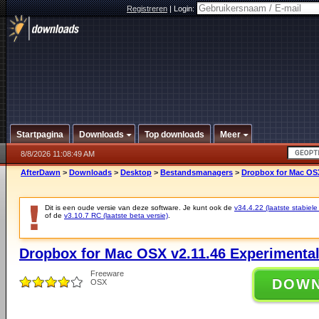
Registreren
|
Login:
Startpagina
Downloads
Top downloads
Meer
8/8/2026 11:08:49 AM
AfterDawn
>
Downloads
>
Desktop
>
Bestandsmanagers
>
Dropbox for Mac OSX
Dit is een oude versie van deze software. Je kunt ook de
v34.4.22 (laatste stabiele
of de
v3.10.7 RC (laatste beta versie)
.
Dropbox for Mac OSX v2.11.46 Experimental
Freeware
DOW
OSX