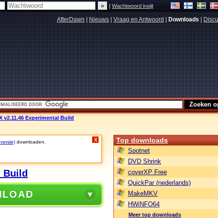
|
Wachtwoord kwijt
AfterDawn
|
Nieuws
|
Vraag en Antwoord
|
Downloads
|
Discu
 v2.11.46 Experimental Build
Top downloads
X
 versie)
downloaden.
Spotnet
DVD Shrink
 Build
coverXP Free
QuickPar (nederlands)
NLOAD
MakeMKV
HWiNFO64
Meer top downloads