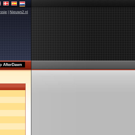
ssie
|
Nieuws2.nl