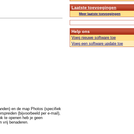
Laatste toevoegingen
Meer laatste toevoegingen
Help ons
Voeg nieuwe software toe
Voeg een software update toe
anden) en de map Photos (specifiek
rspreiden (bijvoorbeeld per e-mail),
nk te openen heb je geen
n vrij benaderen.