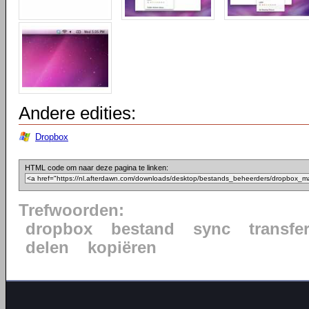
Andere edities:
Dropbox
HTML code om naar deze pagina te linken:
Trefwoorden:
dropbox
bestand
sync
transfe
delen
kopiëren