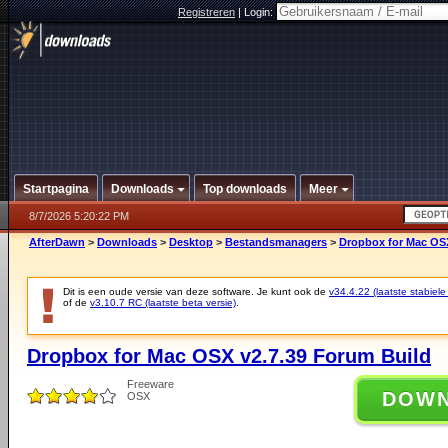
Registreren
|
Login:
Startpagina
Downloads
Top downloads
Meer
8/7/2026 5:20:22 PM
AfterDawn
>
Downloads
>
Desktop
>
Bestandsmanagers
>
Dropbox for Mac OSX
Dit is een oude versie van deze software. Je kunt ook de
v34.4.22 (laatste stabiele
of de
v3.10.7 RC (laatste beta versie)
.
Dropbox for Mac OSX v2.7.39 Forum Build
Freeware
DOW
OSX