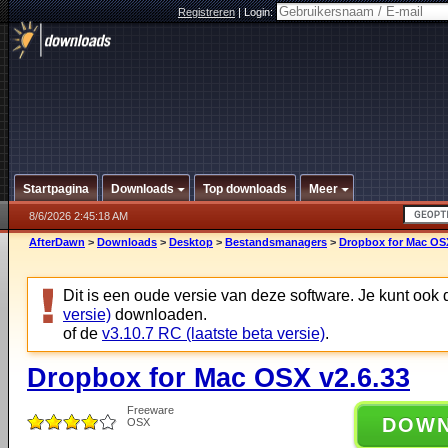
Registreren
|
Login:
Startpagina
Downloads
Top downloads
Meer
8/6/2026 2:45:18 AM
AfterDawn
>
Downloads
>
Desktop
>
Bestandsmanagers
>
Dropbox for Mac OSX
Dit is een oude versie van deze software. Je kunt ook
versie)
downloaden.
of de
v3.10.7 RC (laatste beta versie)
.
Dropbox for Mac OSX v2.6.33
Freeware
DOW
OSX