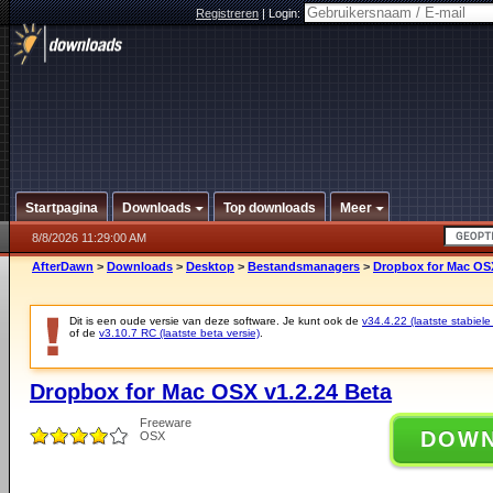
Registreren
|
Login:
Startpagina
Downloads
Top downloads
Meer
8/8/2026 11:29:00 AM
AfterDawn
>
Downloads
>
Desktop
>
Bestandsmanagers
>
Dropbox for Mac OSX
Dit is een oude versie van deze software. Je kunt ook de
v34.4.22 (laatste stabiele
of de
v3.10.7 RC (laatste beta versie)
.
Dropbox for Mac OSX v1.2.24 Beta
Freeware
DOW
OSX