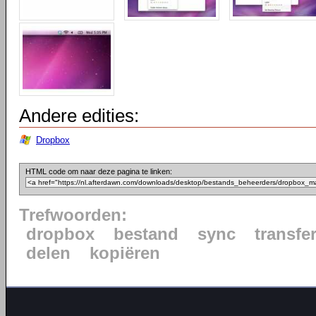
Andere edities:
Dropbox
HTML code om naar deze pagina te linken:
Trefwoorden:
dropbox
bestand
sync
transfe
delen
kopiëren