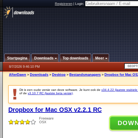
Registreren
|
Login:
Startpagina
Downloads
Top downloads
Meer
8/7/2026 9:46:10 PM
AfterDawn
>
Downloads
>
Desktop
>
Bestandsmanagers
>
Dropbox for Mac OSX
Dit is een oude versie van deze software. Je kunt ook de
v34.4.22 (laatste stabiele
of de
v3.10.7 RC (laatste beta versie)
.
Dropbox for Mac OSX v2.2.1 RC
Freeware
DOW
OSX