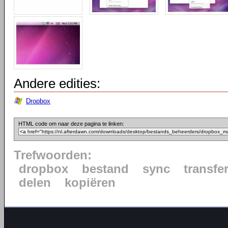
Andere edities:
Dropbox
HTML code om naar deze pagina te linken:
Trefwoorden:
dropbox
bestand
sync
transfe
delen
kopiëren