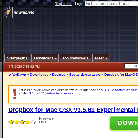
Registreren
|
Login:
Startpagina
Downloads
Top downloads
Meer
8/6/2026 7:55:42 PM
AfterDawn
>
Downloads
>
Desktop
>
Bestandsmanagers
>
Dropbox for Mac OSX
Dit is een oude versie van deze software. Je kunt ook de
v34.4.22 (laatste stabiele
of de
v3.10.7 RC (laatste beta versie)
.
Dropbox for Mac OSX v3.5.61 Experimental 
Freeware
DOW
OSX