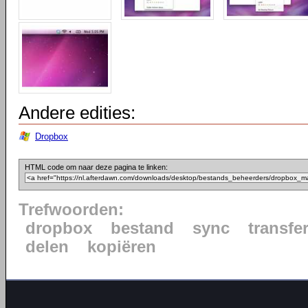
Andere edities:
Dropbox
HTML code om naar deze pagina te linken:
Trefwoorden:
dropbox
bestand
sync
transfe
delen
kopiëren