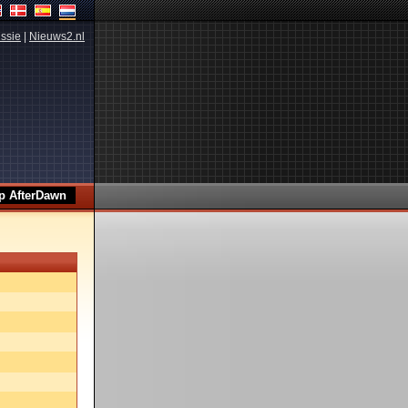
ssie
|
Nieuws2.nl