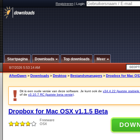
Registreren
|
Login:
Startpagina
Downloads
Top downloads
Meer
8/7/2026 5:53:14 AM
AfterDawn
>
Downloads
>
Desktop
>
Bestandsmanagers
>
Dropbox for Mac OSX
Dit is een oude versie van deze software. Je kunt ook de
v34.4.22 (laatste stabiele
of de
v3.10.7 RC (laatste beta versie)
.
Dropbox for Mac OSX v1.1.5 Beta
Freeware
DOW
OSX