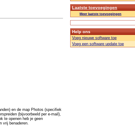
Laatste toevoegingen
Meer laatste toevoegingen
Help ons
Voeg nieuwe software toe
Voeg een software update toe
anden) en de map Photos (specifiek
rspreiden (bijvoorbeeld per e-mail),
nk te openen heb je geen
n vrij benaderen.