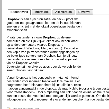
Beschrijving
Informatie
Alle versies
Reviews
Dropbox
is een synchronisatie- en back-uptool dat
gratis online opslagruimte biedt en de inhoud hiervan
snel en efficiënt met de lokaal opgeslagen bestanden
synchroniseert.
Plaats bestanden in jouw
Dropbox
op de ene
computer, en die zijn vrijwel direct ook beschikbaar
op andere computers waarop Dropbox is
geïnstalleerd (Windows, Mac, en Linux). Doordat er
een kopie van jouw bestanden wordt opgeslagen op
de beveiligde servers van Dropbox, kun je bij jouw
bestanden via iedere computer of mobiel apparaat
via de Dropbox website.
Bovendien zijn er diverse apps voor de verschillende
smart phones beschikbaar.
Vanuit Dropbox is het eenvoudig om via het internet
bestanden voor iedereen toegankelijk te maken. Het
programma heeft hiervoor direct bij installatie al twee
mappen aangemaakt in de dropbox: de map Public (voor alle typen best
voor fotobestanden). Door simpelweg een link naar de online locatie te ve
kunnen bestanden voor iedereen toegankelijk worden gemaakt. Om de li
inloggegevens nodig, iedereen die over de link beschikt kan de bestande
Stel een correctie voor