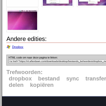
Andere edities:
Dropbox
HTML code om naar deze pagina te linken:
Trefwoorden:
dropbox
bestand
sync
transfe
delen
kopiëren