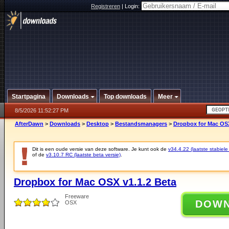
Registreren
|
Login:
Startpagina
Downloads
Top downloads
Meer
8/5/2026 11:52:27 PM
AfterDawn
>
Downloads
>
Desktop
>
Bestandsmanagers
>
Dropbox for Mac OSX
Dit is een oude versie van deze software. Je kunt ook de
v34.4.22 (laatste stabiele
of de
v3.10.7 RC (laatste beta versie)
.
Dropbox for Mac OSX v1.1.2 Beta
Freeware
DOW
OSX