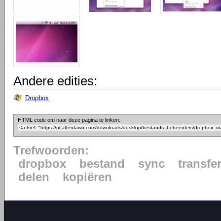
Andere edities:
Dropbox
HTML code om naar deze pagina te linken:
Trefwoorden:
dropbox
bestand
sync
transfe
delen
kopiëren