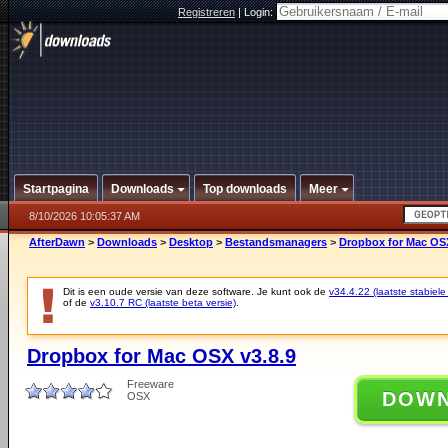
Registreren
|
Login:
Startpagina
Downloads
Top downloads
Meer
8/10/2026 10:05:37 AM
AfterDawn
>
Downloads
>
Desktop
>
Bestandsmanagers
>
Dropbox for Mac OSX
Dit is een oude versie van deze software. Je kunt ook de
v34.4.22 (laatste stabiele
of de
v3.10.7 RC (laatste beta versie)
.
Dropbox for Mac OSX v3.8.9
Freeware
DOW
OSX