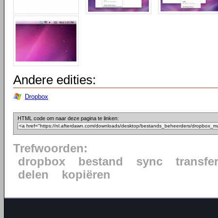
Andere edities:
Dropbox
HTML code om naar deze pagina te linken:
Trefwoorden:
dropbox
bestand
sync
transfe
delen
kopiëren