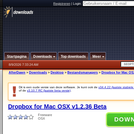
Registreren
|
Login:
Startpagina
Downloads
Top downloads
Meer
8/9/2026 7:33:24 AM
AfterDawn
>
Downloads
>
Desktop
>
Bestandsmanagers
>
Dropbox for Mac OSX
Dit is een oude versie van deze software. Je kunt ook de
v34.4.22 (laatste stabiele
of de
v3.10.7 RC (laatste beta versie)
.
Dropbox for Mac OSX v1.2.36 Beta
Freeware
DOW
OSX