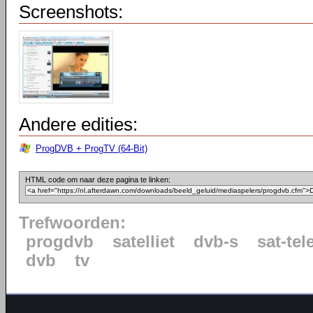
Screenshots:
Andere edities:
ProgDVB + ProgTV (64-Bit)
HTML code om naar deze pagina te linken:
Trefwoorden:
progdvb
satelliet
dvb-s
sat-tel
dvb
tv