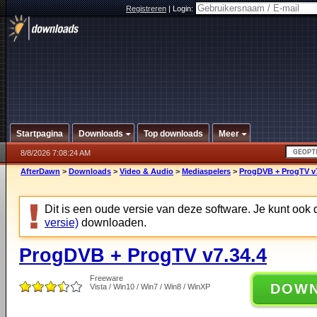
Registreren
|
Login:
Startpagina
Downloads
Top downloads
Meer
8/8/2026 7:08:24 AM
AfterDawn
>
Downloads
>
Video & Audio
>
Mediaspelers
>
ProgDVB + ProgTV v7
Dit is een oude versie van deze software. Je kunt ook
versie)
downloaden.
ProgDVB + ProgTV v7.34.4
Freeware
DOW
Vista / Win10 / Win7 / Win8 / WinXP