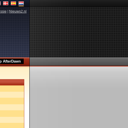
ssie
|
Nieuws2.nl