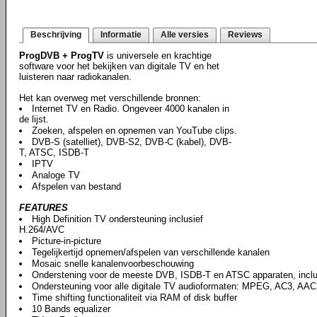
Beschrijving
Informatie
Alle versies
Reviews
ProgDVB + ProgTV
is universele en krachtige
software voor het bekijken van digitale TV en het
luisteren naar radiokanalen.
Het kan overweg met verschillende bronnen:
Internet TV en Radio. Ongeveer 4000 kanalen in
de lijst.
Zoeken, afspelen en opnemen van YouTube clips.
DVB-S (satelliet), DVB-S2, DVB-C (kabel), DVB-
T, ATSC, ISDB-T
IPTV
Analoge TV
Afspelen van bestand
FEATURES
High Definition TV ondersteuning inclusief
H.264/AVC
Picture-in-picture
Tegelijkertijd opnemen/afspelen van verschillende kanalen
Mosaic snelle kanalenvoorbeschouwing
Onderstening voor de meeste DVB, ISDB-T en ATSC apparaten, incl
Ondersteuning voor alle digitale TV audioformaten: MPEG, AC3, AAC,
Time shifting functionaliteit via RAM of disk buffer
10 Bands equalizer