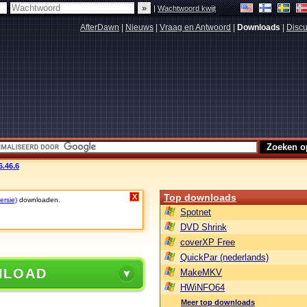
|
Wachtwoord kwijt
AfterDawn
|
Nieuws
|
Vraag en Antwoord
|
Downloads
|
Discu
.46.6
Top downloads
X
ersie)
downloaden.
Spotnet
DVD Shrink
coverXP Free
QuickPar (nederlands)
NLOAD
MakeMKV
HWiNFO64
Meer top downloads