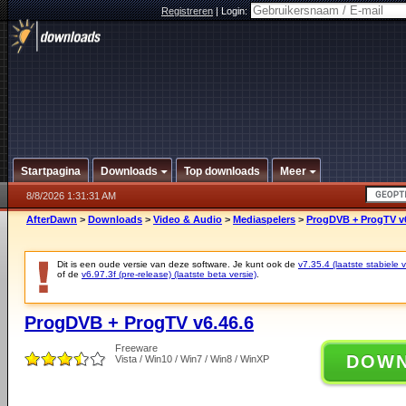
Registreren
|
Login:
Startpagina
Downloads
Top downloads
Meer
8/8/2026 1:31:31 AM
AfterDawn
>
Downloads
>
Video & Audio
>
Mediaspelers
>
ProgDVB + ProgTV v6
Dit is een oude versie van deze software. Je kunt ook de
v7.35.4 (laatste stabiele v
of de
v6.97.3f (pre-release) (laatste beta versie)
.
ProgDVB + ProgTV v6.46.6
Freeware
DOW
Vista / Win10 / Win7 / Win8 / WinXP