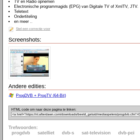
TV en Radio opnemen
Electronische programmagids (EPG) van Digitale TV of XmlTV, JTV.
Teletext
Ondertiteling
en meer ..
Stel een correctie voor
Screenshots:
Andere edities:
ProgDVB + ProgTV (64-Bit)
HTML code om naar deze pagina te linken:
Trefwoorden:
progdvb
satelliet
dvb-s
sat-television
dvb-pci