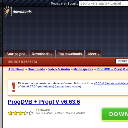
Registreren
|
Login:
Startpagina
Downloads
Top downloads
Meer
8/6/2026 9:16:48 PM
AfterDawn
>
Downloads
>
Video & Audio
>
Mediaspelers
>
ProgDVB + ProgTV v6
Dit is een oude versie van deze software. Je kunt ook de
v7.35.4 (laatste stabiele v
of de
v6.97.3f (pre-release) (laatste beta versie)
.
ProgDVB + ProgTV v6.63.6
Freeware
DOW
Vista / Win10 / Win7 / Win8 / WinXP