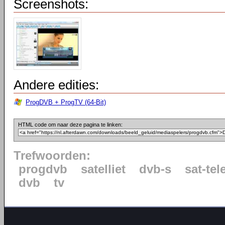
Screenshots:
Andere edities:
ProgDVB + ProgTV (64-Bit)
HTML code om naar deze pagina te linken:
Trefwoorden:
progdvb
satelliet
dvb-s
sat-tel
dvb
tv