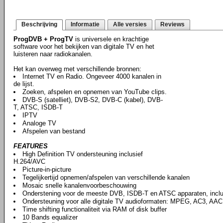
Beschrijving
Informatie
Alle versies
Reviews
ProgDVB + ProgTV
is universele en krachtige
software voor het bekijken van digitale TV en het
luisteren naar radiokanalen.
Het kan overweg met verschillende bronnen:
Internet TV en Radio. Ongeveer 4000 kanalen in
de lijst.
Zoeken, afspelen en opnemen van YouTube clips.
DVB-S (satelliet), DVB-S2, DVB-C (kabel), DVB-
T, ATSC, ISDB-T
IPTV
Analoge TV
Afspelen van bestand
FEATURES
High Definition TV ondersteuning inclusief
H.264/AVC
Picture-in-picture
Tegelijkertijd opnemen/afspelen van verschillende kanalen
Mosaic snelle kanalenvoorbeschouwing
Onderstening voor de meeste DVB, ISDB-T en ATSC apparaten, incl
Ondersteuning voor alle digitale TV audioformaten: MPEG, AC3, AAC,
Time shifting functionaliteit via RAM of disk buffer
10 Bands equalizer