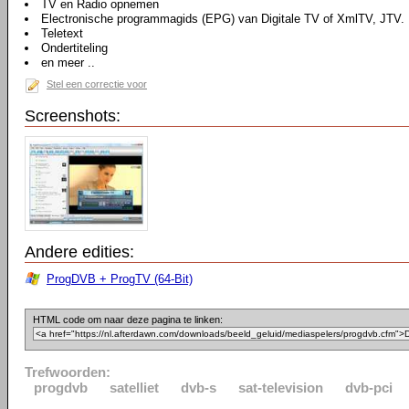
TV en Radio opnemen
Electronische programmagids (EPG) van Digitale TV of XmlTV, JTV.
Teletext
Ondertiteling
en meer ..
Stel een correctie voor
Screenshots:
Andere edities:
ProgDVB + ProgTV (64-Bit)
HTML code om naar deze pagina te linken:
Trefwoorden:
progdvb
satelliet
dvb-s
sat-television
dvb-pci