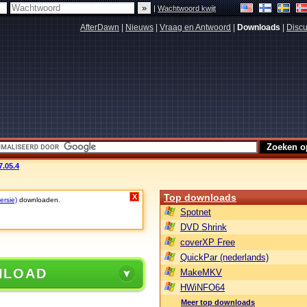
|
Wachtwoord kwijt
AfterDawn
|
Nieuws
|
Vraag en Antwoord
|
Downloads
|
Discu
.05.4
Top downloads
X
ersie)
downloaden.
Spotnet
DVD Shrink
coverXP Free
QuickPar (nederlands)
NLOAD
MakeMKV
HWiNFO64
Meer top downloads