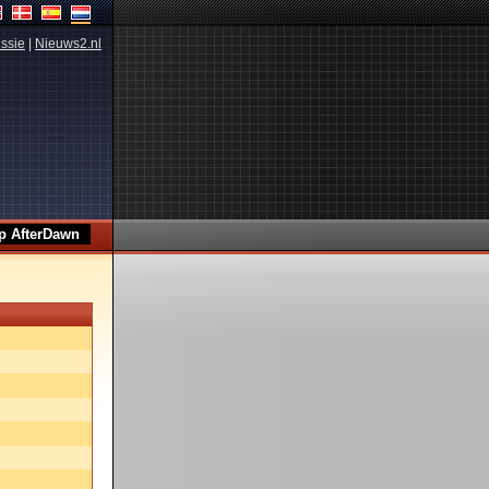
ssie
|
Nieuws2.nl