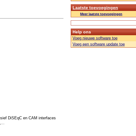
Laatste toevoegingen
Meer laatste toevoegingen
Help ons
Voeg nieuwe software toe
Voeg een software update toe
usief DiSEqC en CAM interfaces
...