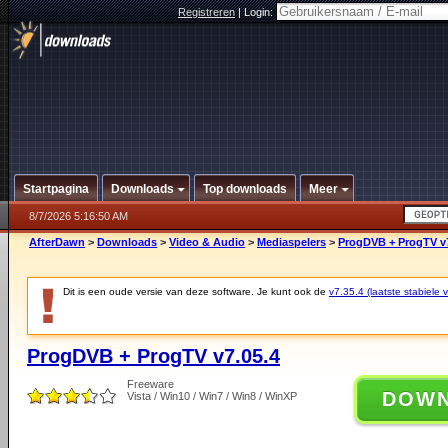
Registreren
|
Login:
Startpagina
Downloads
Top downloads
Meer
8/7/2026 5:16:50 AM
AfterDawn
>
Downloads
>
Video & Audio
>
Mediaspelers
>
ProgDVB + ProgTV v7
Dit is een oude versie van deze software. Je kunt ook de
v7.35.4 (laatste stabiele v
ProgDVB + ProgTV v7.05.4
Freeware
DOW
Vista / Win10 / Win7 / Win8 / WinXP