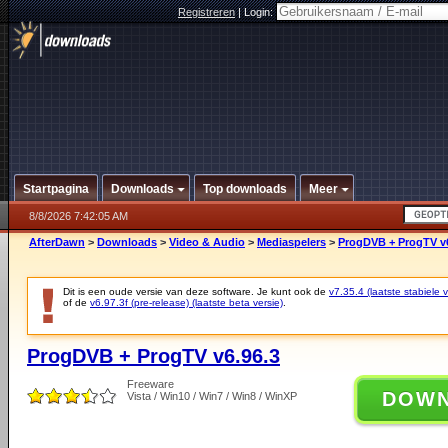
Registreren
|
Login:
Startpagina
Downloads
Top downloads
Meer
8/8/2026 7:42:05 AM
AfterDawn
>
Downloads
>
Video & Audio
>
Mediaspelers
>
ProgDVB + ProgTV v6
Dit is een oude versie van deze software. Je kunt ook de
v7.35.4 (laatste stabiele v
of de
v6.97.3f (pre-release) (laatste beta versie)
.
ProgDVB + ProgTV v6.96.3
Freeware
DOW
Vista / Win10 / Win7 / Win8 / WinXP