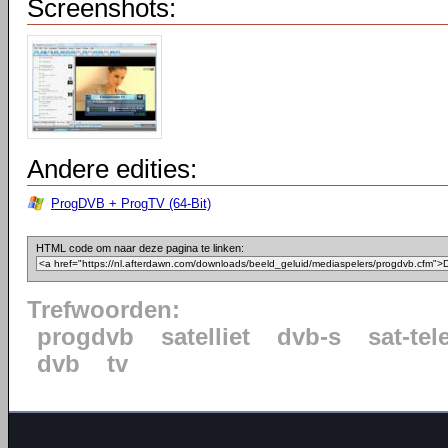
Screenshots:
Andere edities:
ProgDVB + ProgTV (64-Bit)
HTML code om naar deze pagina te linken:
Trefwoorden:
progdvb
satelliet
dvb-s
sat-tel
dvb
tv