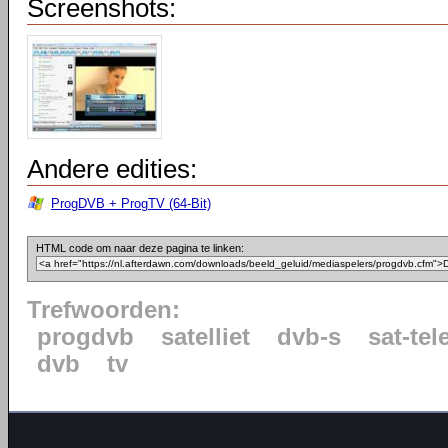
Screenshots:
Andere edities:
ProgDVB + ProgTV (64-Bit)
HTML code om naar deze pagina te linken:
Trefwoorden:
progdvb
satelliet
dvb-s
sat-tel
dvb
tv