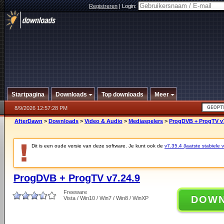
Registreren
|
Login:
Startpagina
Downloads
Top downloads
Meer
8/9/2026 12:57:28 PM
AfterDawn
>
Downloads
>
Video & Audio
>
Mediaspelers
>
ProgDVB + ProgTV v7
Dit is een oude versie van deze software. Je kunt ook de
v7.35.4 (laatste stabiele v
ProgDVB + ProgTV v7.24.9
Freeware
DOW
Vista / Win10 / Win7 / Win8 / WinXP