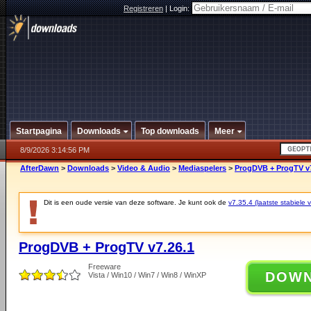
Registreren
|
Login:
Startpagina
Downloads
Top downloads
Meer
8/9/2026 3:14:56 PM
AfterDawn
>
Downloads
>
Video & Audio
>
Mediaspelers
>
ProgDVB + ProgTV v7
Dit is een oude versie van deze software. Je kunt ook de
v7.35.4 (laatste stabiele v
ProgDVB + ProgTV v7.26.1
Freeware
DOW
Vista / Win10 / Win7 / Win8 / WinXP