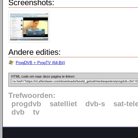
Screenshots:
Andere edities:
ProgDVB + ProgTV (64-Bit)
HTML code om naar deze pagina te linken:
Trefwoorden:
progdvb
satelliet
dvb-s
sat-tel
dvb
tv