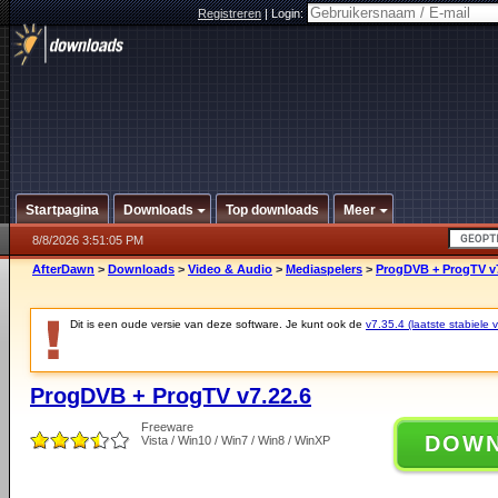
Registreren
|
Login:
Startpagina
Downloads
Top downloads
Meer
8/8/2026 3:51:05 PM
AfterDawn
>
Downloads
>
Video & Audio
>
Mediaspelers
>
ProgDVB + ProgTV v7
Dit is een oude versie van deze software. Je kunt ook de
v7.35.4 (laatste stabiele v
ProgDVB + ProgTV v7.22.6
Freeware
DOW
Vista / Win10 / Win7 / Win8 / WinXP