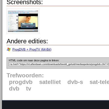
Screenshots:
Andere edities:
ProgDVB + ProgTV (64-Bit)
HTML code om naar deze pagina te linken:
Trefwoorden:
progdvb
satelliet
dvb-s
sat-tel
dvb
tv