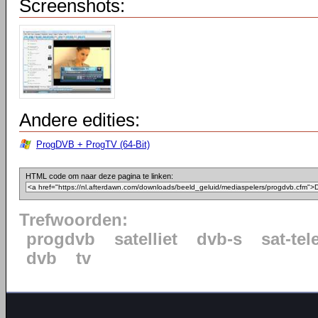
Screenshots:
Andere edities:
ProgDVB + ProgTV (64-Bit)
HTML code om naar deze pagina te linken:
Trefwoorden:
progdvb
satelliet
dvb-s
sat-tel
dvb
tv