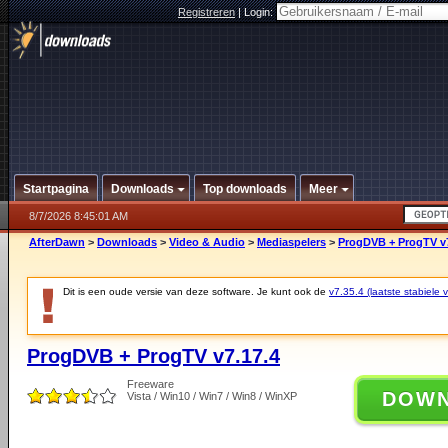
Registreren
|
Login:
Startpagina
Downloads
Top downloads
Meer
8/7/2026 8:45:01 AM
AfterDawn
>
Downloads
>
Video & Audio
>
Mediaspelers
>
ProgDVB + ProgTV v7
Dit is een oude versie van deze software. Je kunt ook de
v7.35.4 (laatste stabiele v
ProgDVB + ProgTV v7.17.4
Freeware
DOW
Vista / Win10 / Win7 / Win8 / WinXP