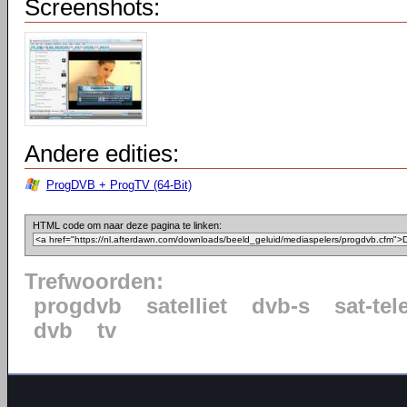
Screenshots:
Andere edities:
ProgDVB + ProgTV (64-Bit)
HTML code om naar deze pagina te linken:
Trefwoorden:
progdvb
satelliet
dvb-s
sat-tel
dvb
tv