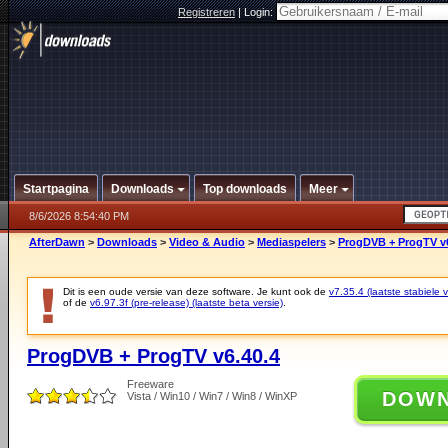
Registreren
|
Login:
Startpagina
Downloads
Top downloads
Meer
8/6/2026 8:54:40 PM
AfterDawn
>
Downloads
>
Video & Audio
>
Mediaspelers
>
ProgDVB + ProgTV v6
Dit is een oude versie van deze software. Je kunt ook de
v7.35.4 (laatste stabiele v
of de
v6.97.3f (pre-release) (laatste beta versie)
.
ProgDVB + ProgTV v6.40.4
Freeware
DOW
Vista / Win10 / Win7 / Win8 / WinXP