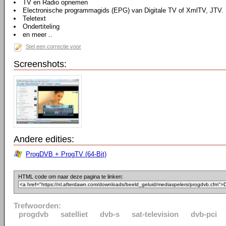
TV en Radio opnemen
Electronische programmagids (EPG) van Digitale TV of XmlTV, JTV.
Teletext
Ondertiteling
en meer ..
Stel een correctie voor
Screenshots:
Andere edities:
ProgDVB + ProgTV (64-Bit)
HTML code om naar deze pagina te linken:
Trefwoorden:
progdvb
satelliet
dvb-s
sat-television
dvb-pci