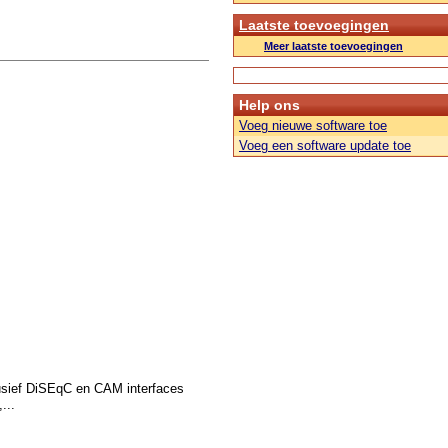
Laatste toevoegingen
Meer laatste toevoegingen
Help ons
Voeg nieuwe software toe
Voeg een software update toe
usief DiSEqC en CAM interfaces
...