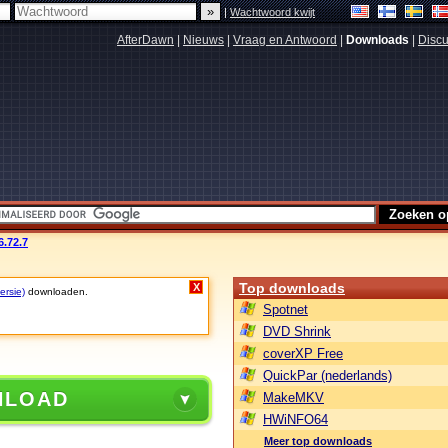
|
Wachtwoord kwijt
AfterDawn
|
Nieuws
|
Vraag en Antwoord
|
Downloads
|
Discu
.72.7
Top downloads
X
ersie)
downloaden.
Spotnet
DVD Shrink
coverXP Free
QuickPar (nederlands)
NLOAD
MakeMKV
HWiNFO64
Meer top downloads