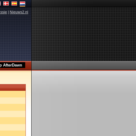
ssie
|
Nieuws2.nl