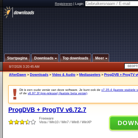
Registreren
|
Login:
Startpagina
Downloads
Top downloads
Meer
8/7/2026 3:20:45 AM
AfterDawn
>
Downloads
>
Video & Audio
>
Mediaspelers
>
ProgDVB + ProgTV v6
Dit is een oude versie van deze software. Je kunt ook de
v7.35.4 (laatste stabiele v
of de
v6.97.3f (pre-release) (laatste beta versie)
.
ProgDVB + ProgTV v6.72.7
Freeware
DOW
Vista / Win10 / Win7 / Win8 / WinXP