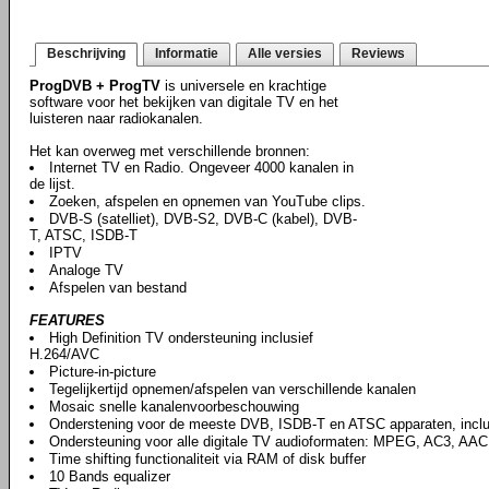
Beschrijving
Informatie
Alle versies
Reviews
ProgDVB + ProgTV
is universele en krachtige
software voor het bekijken van digitale TV en het
luisteren naar radiokanalen.
Het kan overweg met verschillende bronnen:
Internet TV en Radio. Ongeveer 4000 kanalen in
de lijst.
Zoeken, afspelen en opnemen van YouTube clips.
DVB-S (satelliet), DVB-S2, DVB-C (kabel), DVB-
T, ATSC, ISDB-T
IPTV
Analoge TV
Afspelen van bestand
FEATURES
High Definition TV ondersteuning inclusief
H.264/AVC
Picture-in-picture
Tegelijkertijd opnemen/afspelen van verschillende kanalen
Mosaic snelle kanalenvoorbeschouwing
Onderstening voor de meeste DVB, ISDB-T en ATSC apparaten, incl
Ondersteuning voor alle digitale TV audioformaten: MPEG, AC3, AAC,
Time shifting functionaliteit via RAM of disk buffer
10 Bands equalizer