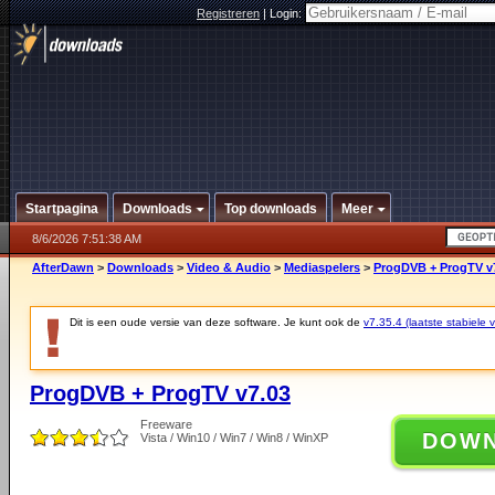
Registreren
|
Login:
Startpagina
Downloads
Top downloads
Meer
8/6/2026 7:51:38 AM
AfterDawn
>
Downloads
>
Video & Audio
>
Mediaspelers
>
ProgDVB + ProgTV v
Dit is een oude versie van deze software. Je kunt ook de
v7.35.4 (laatste stabiele v
ProgDVB + ProgTV v7.03
Freeware
DOW
Vista / Win10 / Win7 / Win8 / WinXP