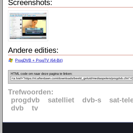
Screenshots:
Andere edities:
ProgDVB + ProgTV (64-Bit)
HTML code om naar deze pagina te linken:
Trefwoorden:
progdvb
satelliet
dvb-s
sat-tel
dvb
tv