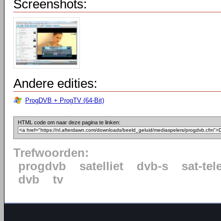
Screenshots:
Andere edities:
ProgDVB + ProgTV (64-Bit)
HTML code om naar deze pagina te linken:
Trefwoorden:
progdvb
satelliet
dvb-s
sat-tel
dvb
tv