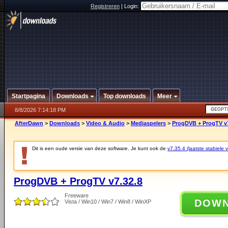
Registreren
|
Login:
Startpagina
Downloads
Top downloads
Meer
8/8/2026 7:14:18 PM
AfterDawn
>
Downloads
>
Video & Audio
>
Mediaspelers
>
ProgDVB + ProgTV v7
Dit is een oude versie van deze software. Je kunt ook de
v7.35.4 (laatste stabiele v
ProgDVB + ProgTV v7.32.8
Freeware
DOW
Vista / Win10 / Win7 / Win8 / WinXP