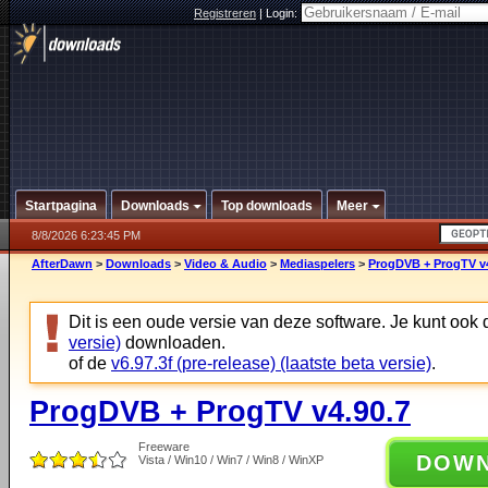
Registreren
|
Login:
Startpagina
Downloads
Top downloads
Meer
8/8/2026 6:23:45 PM
AfterDawn
>
Downloads
>
Video & Audio
>
Mediaspelers
>
ProgDVB + ProgTV v4
Dit is een oude versie van deze software. Je kunt ook
versie)
downloaden.
of de
v6.97.3f (pre-release) (laatste beta versie)
.
ProgDVB + ProgTV v4.90.7
Freeware
DOW
Vista / Win10 / Win7 / Win8 / WinXP