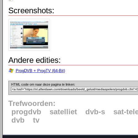
Screenshots:
Andere edities:
ProgDVB + ProgTV (64-Bit)
HTML code om naar deze pagina te linken:
Trefwoorden:
progdvb
satelliet
dvb-s
sat-tel
dvb
tv